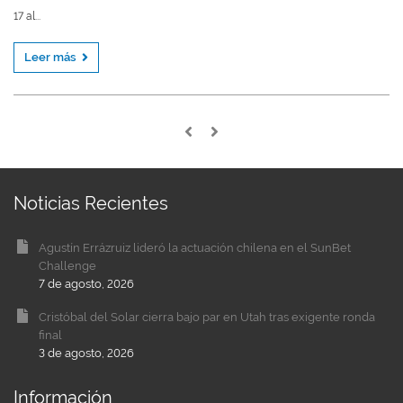
17 al...
Leer más
Noticias Recientes
Agustín Errázruiz lideró la actuación chilena en el SunBet
Challenge
7 de agosto, 2026
Cristóbal del Solar cierra bajo par en Utah tras exigente ronda
final
3 de agosto, 2026
Información