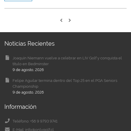
Noticias Recientes
Joaquín Niemann vuelve a celebrar en LIV Golf y conquista el
título en Bedminster
9 de agosto, 2026
Felipe Aguilar termina dentro del Top 25 en el PGA Seniors
Championship
9 de agosto, 2026
Información
Teléfono: +56 9 9793 9741
E-Mail: info@onlygolf.cl