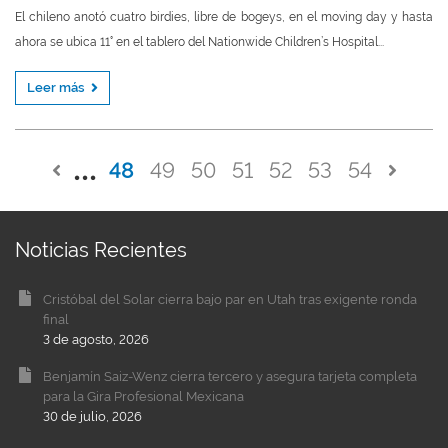
El chileno anotó cuatro birdies, libre de bogeys, en el moving day y hasta
ahora se ubica 11° en el tablero del Nationwide Children’s Hospital...
Leer más
48
49
50
51
52
53
54
Noticias Recientes
Cristóbal del Solar cierra bajo par en Utah tras exigente ronda
final
3 de agosto, 2026
Benjamín Saiz-Wenz cierra tercero y asegura tarjeta completa
para la Gira Profesional Mexicana
30 de julio, 2026