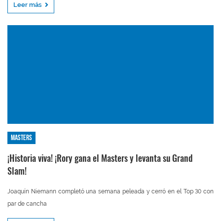
Leer más
Masters
¡Historia viva! ¡Rory gana el Masters y levanta su Grand
Slam!
Joaquín Niemann completó una semana peleada y cerró en el Top 30 con
par de cancha