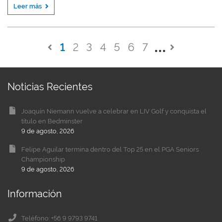
Leer más
1
2
3
4
5
6
7
Noticias Recientes
Joaquín Niemann vuelve a celebrar en LIV Golf y conquista el
título en Bedminster
9 de agosto, 2026
Felipe Aguilar termina dentro del Top 25 en el PGA Seniors
Championship
9 de agosto, 2026
Información
Teléfono: +56 9 9793 9741