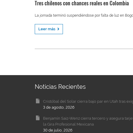
Tres chilenos con chances reales en Colombia
La jornada terminó suspendiéndose por falta de luz en Bog
Leer más
Noticias Recientes
Cristóbal del Solar cierra bajo par en Utah tras ex
3 de agosto, 2026
Benjamín Saiz-Wenz cierra tercero y asegura tarj
la Gira Profesional Mexicana
30 de julio, 2026