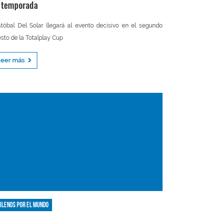
 temporada
stóbal Del Solar llegará al evento decisivo en el segundo
sto de la Totalplay Cup
Leer más
ilenos por el mundo