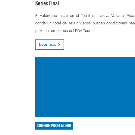
Series Final
El valdiviano inició en el Top-5 en Nueva Vallarta (Méxi
donde un total de seis chilenos buscan condiciones par
próxima temporada del PGA Tour...
Leer más
Chilenos por el mundo