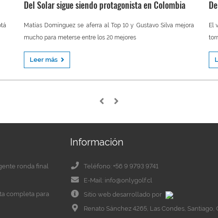
Del Solar sigue siendo protagonista en Colombia
De
otá
Matías Domínguez se aferra al Top 10 y Gustavo Silva mejora
El 
mucho para meterse entre los 20 mejores
tor
Leer más
Información
igente ronda final
Teléfono: +56 9 9793 9741
E-Mail: info@onlygolf.cl
eta completa para
Sitio web desarrollado por
Renato Sánchez 4265, Las Condes, Santiago, 