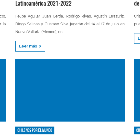
Latinoamérica 2021-2022
de
co),
Felipe Aguilar, Juan Cerda, Rodrigo Rivas, Agustín Errazuriz,
Cri
a la
Diego Salinas y Gustavo Silva jugarán del 14 al 17 de julio en
pue
Nuevo Vallarta (México), en...
Leer más
Chilenos por el mundo
Ch