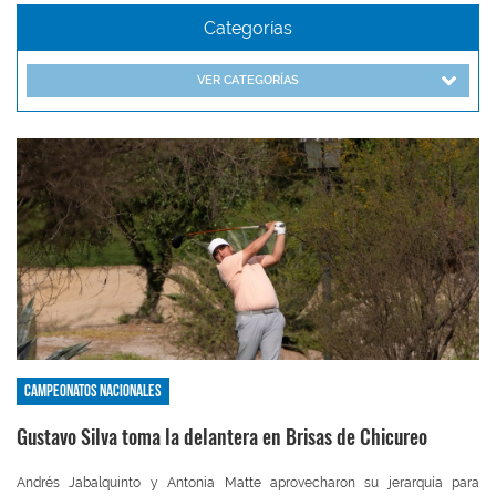
Categorías
VER CATEGORÍAS
Campeonatos nacionales
Gustavo Silva toma la delantera en Brisas de Chicureo
Andrés Jabalquinto y Antonia Matte aprovecharon su jerarquía para