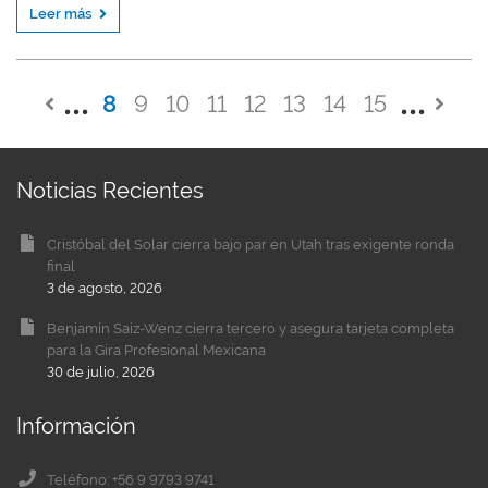
Leer más
8
9
10
11
12
13
14
15
Noticias Recientes
Cristóbal del Solar cierra bajo par en Utah tras exigente ronda
final
3 de agosto, 2026
Benjamín Saiz-Wenz cierra tercero y asegura tarjeta completa
para la Gira Profesional Mexicana
30 de julio, 2026
Información
Teléfono: +56 9 9793 9741