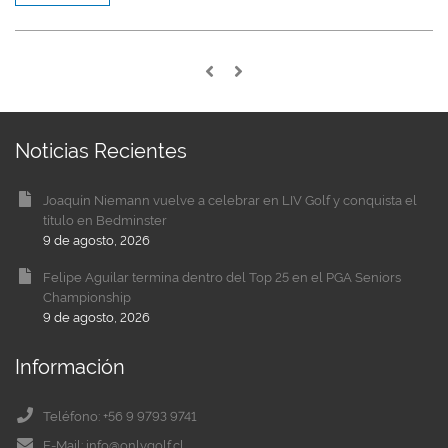
Noticias Recientes
Joaquín Niemann vuelve a celebrar en LIV Golf y conquista el
título en Bedminster
9 de agosto, 2026
Felipe Aguilar termina dentro del Top 25 en el PGA Seniors
Championship
9 de agosto, 2026
Información
Teléfono: +56 9 9793 9741
E-Mail: info@onlygolf.cl