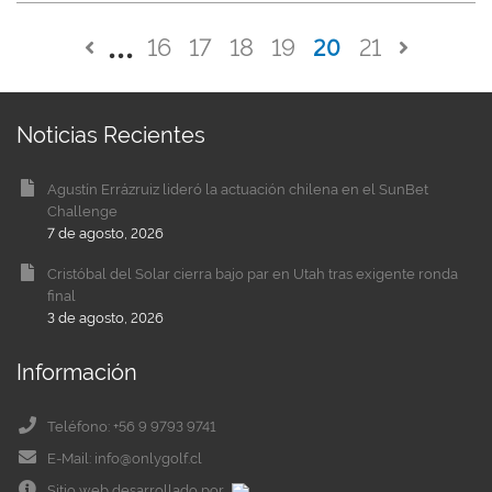
16
17
18
19
20
21
Noticias Recientes
Agustín Errázruiz lideró la actuación chilena en el SunBet
Challenge
7 de agosto, 2026
Cristóbal del Solar cierra bajo par en Utah tras exigente ronda
final
3 de agosto, 2026
Información
Teléfono: +56 9 9793 9741
E-Mail: info@onlygolf.cl
Sitio web desarrollado por