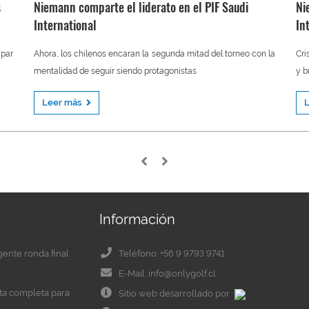
s
Niemann comparte el liderato en el PIF Saudi
Ni
International
In
 par
Ahora, los chilenos encaran la segunda mitad del torneo con la
Cri
mentalidad de seguir siendo protagonistas
y b
Leer más
Información
igente ronda final
Teléfono: +56 9 9793 9741
E-Mail: info@onlygolf.cl
eta completa para
Sitio web desarrollado por