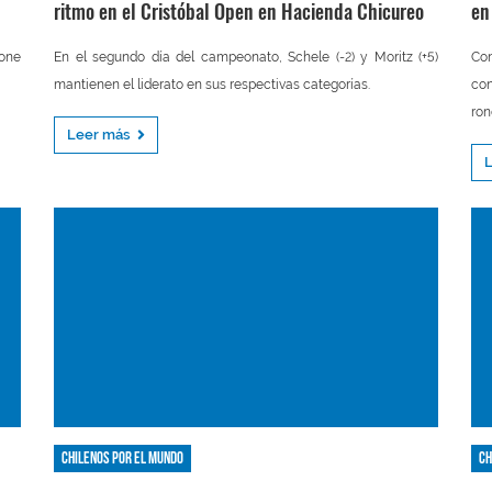
ritmo en el Cristóbal Open en Hacienda Chicureo
en
pone
En el segundo día del campeonato, Schele (-2) y Moritz (+5)
Co
mantienen el liderato en sus respectivas categorías.
con
ron
Leer más
Chilenos por el mundo
Ch