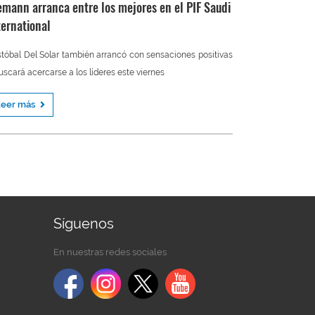
emann arranca entre los mejores en el PIF Saudi
ternational
stóbal Del Solar también arrancó con sensaciones positivas
uscará acercarse a los líderes este viernes
Leer más
Síguenos
En nuestras redes sociales