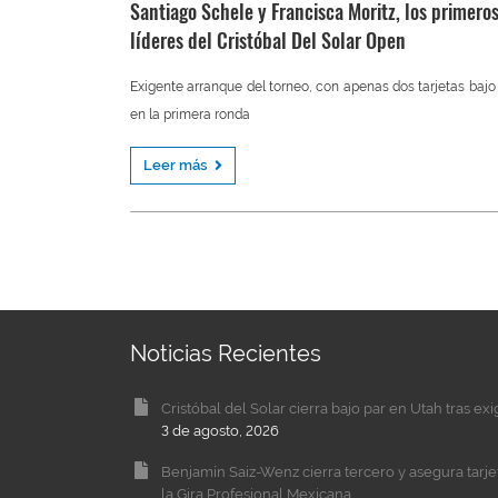
Santiago Schele y Francisca Moritz, los primero
líderes del Cristóbal Del Solar Open
Exigente arranque del torneo, con apenas dos tarjetas bajo
en la primera ronda
Leer más
Noticias Recientes
Cristóbal del Solar cierra bajo par en Utah tras ex
3 de agosto, 2026
Benjamín Saiz-Wenz cierra tercero y asegura tarj
la Gira Profesional Mexicana