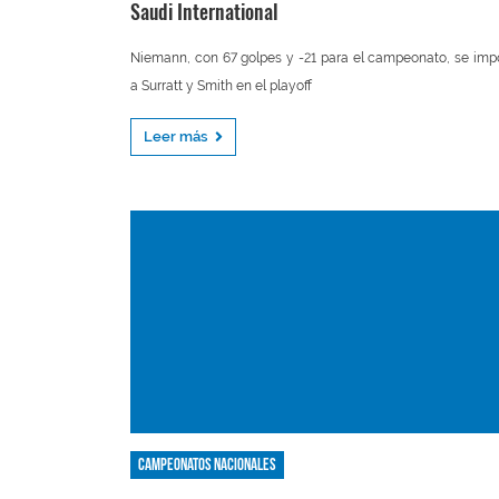
Saudi International
Niemann, con 67 golpes y -21 para el campeonato, se im
a Surratt y Smith en el playoff
Leer más
Campeonatos nacionales