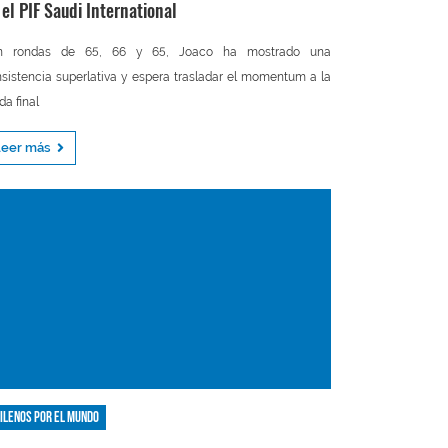
 el PIF Saudi International
n rondas de 65, 66 y 65, Joaco ha mostrado una
sistencia superlativa y espera trasladar el momentum a la
da final
Leer más
ilenos por el mundo