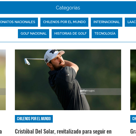
Categorías
ONATOS NACIONALES
CHILENOS POR EL MUNDO
INTERNACIONAL
LAAC
GOLF NACIONAL
HISTORIAS DE GOLF
TECNOLOGÍA
Chilenos por el mundo
Ch
a
Cristóbal Del Solar, revitalizado para seguir en
Gr