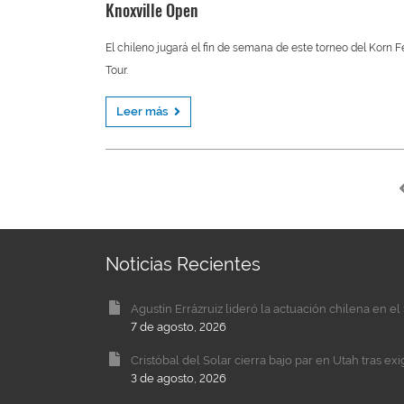
Knoxville Open
El chileno jugará el fin de semana de este torneo del Korn F
Tour.
Leer más
Noticias Recientes
Agustín Errázruiz lideró la actuación chilena en 
7 de agosto, 2026
Cristóbal del Solar cierra bajo par en Utah tras ex
3 de agosto, 2026