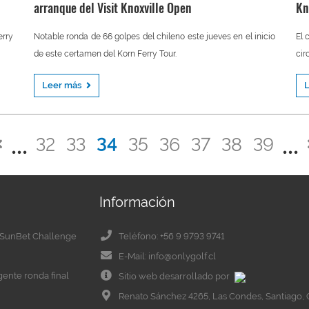
arranque del Visit Knoxville Open
Kn
erry
Notable ronda de 66 golpes del chileno este jueves en el inicio
El 
de este certamen del Korn Ferry Tour.
cir
Leer más
32
33
34
35
36
37
38
39
Información
el SunBet Challenge
Teléfono: +56 9 9793 9741
E-Mail: info@onlygolf.cl
igente ronda final
Sitio web desarrollado por
Renato Sánchez 4265, Las Condes, Santiago, 