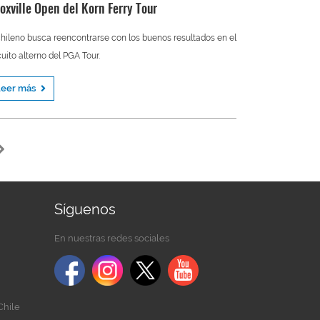
oxville Open del Korn Ferry Tour
chileno busca reencontrarse con los buenos resultados en el
cuito alterno del PGA Tour.
Leer más
Síguenos
En nuestras redes sociales
Chile