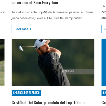
carrera en el Korn Ferry Tour
La 
per
este
Tras el importante Top-10 de la semana pasada, el chileno
ama
juega desde este jueves el UNC Health Championship.
Leer más
Chilenos por el mundo
Ch
Cristóbal Del Solar, prendido del Top-10 en el
Cr