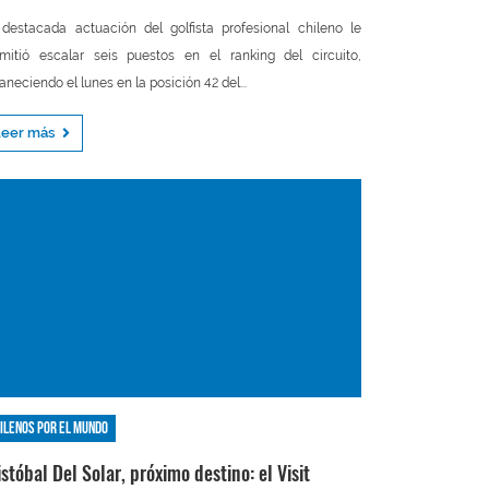
destacada actuación del golfista profesional chileno le
mitió escalar seis puestos en el ranking del circuito,
neciendo el lunes en la posición 42 del...
Leer más
ilenos por el mundo
istóbal Del Solar, próximo destino: el Visit