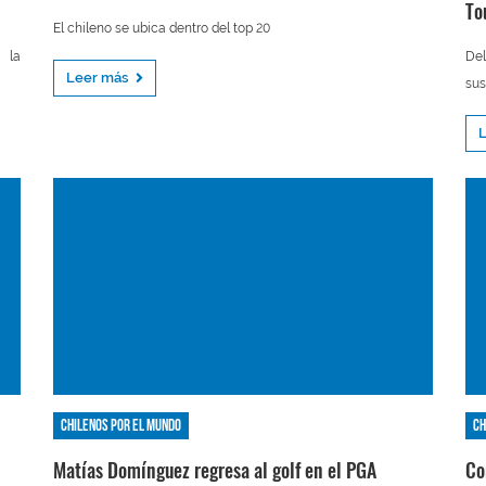
To
El chileno se ubica dentro del top 20
 la
Del
Leer más
sus
Chilenos por el mundo
Ch
Matías Domínguez regresa al golf en el PGA
Co