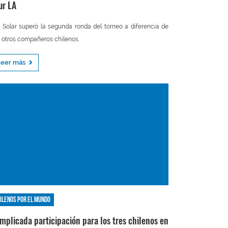
ur LA
 Solar superó la segunda ronda del torneo a diferencia de
 otros compañeros chilenos.
Leer más
ilenos por el mundo
mplicada participación para los tres chilenos en