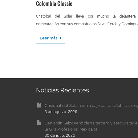
Colombia Classic
Cristóbal del Solar lleva por mucho la delantera
comparación con sus compatriotas Silva, Cerda y Domíngu
Leer más
Noticias Recientes
Cristóbal del Solar cierra bajo par en Utah tras ex
3 de agosto, 2026
Benjamín Saiz-Wenz cierra tercero y asegura tarj
la Gira Profesional Mexicana
30 de julio, 2026