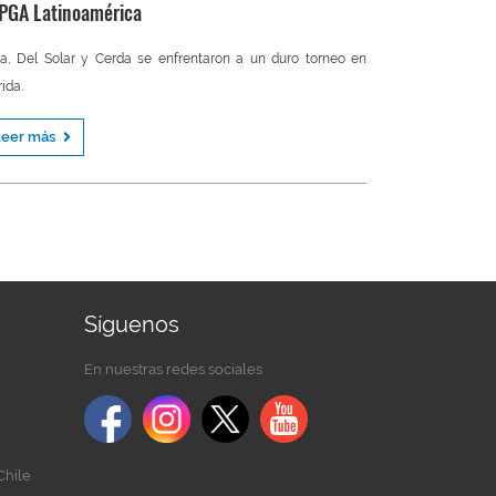
 PGA Latinoamérica
va, Del Solar y Cerda se enfrentaron a un duro torneo en
rida.
Leer más
Síguenos
En nuestras redes sociales
Chile