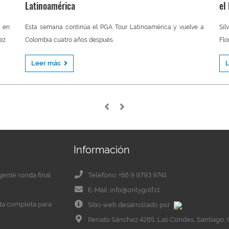
Latinoamérica
el
 en
Esta semana continúa el PGA Tour Latinoamérica y vuelve a
Sil
ez.
Colombia cuatro años después.
Flo
Leer más
Información
igente ronda final
Teléfono: +56 9 9793 9741
E-Mail: info@onlygolf.cl
eta completa para
Sitio web desarrollado por
Renato Sánchez 4265, Las Condes, Santiago, 