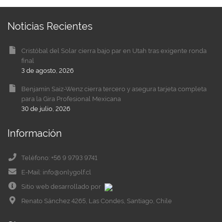
Noticias Recientes
Cristóbal del Solar cierra bajo par en Utah tras exigente ronda
final
3 de agosto, 2026
Benjamín Saiz-Wenz cierra tercero y asegura tarjeta completa
para la Gira Profesional Mexicana
30 de julio, 2026
Información
Teléfono: +56 9 9793 9741
E-Mail: info@onlygolf.cl
Sitio web desarrollado por
Renato Sánchez 4265, Las Condes, Santiago, Chile