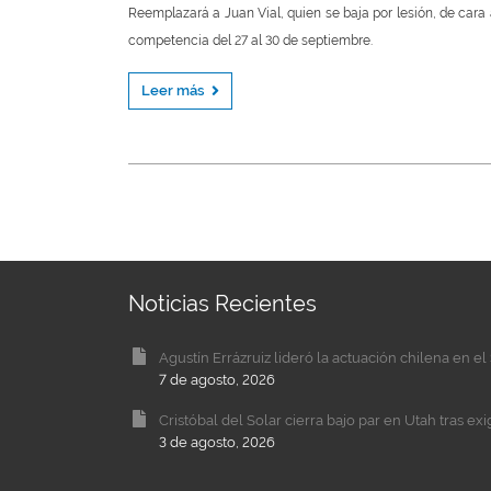
Reemplazará a Juan Vial, quien se baja por lesión, de cara 
competencia del 27 al 30 de septiembre.
Leer más
Noticias Recientes
Agustín Errázruiz lideró la actuación chilena en 
7 de agosto, 2026
Cristóbal del Solar cierra bajo par en Utah tras ex
3 de agosto, 2026