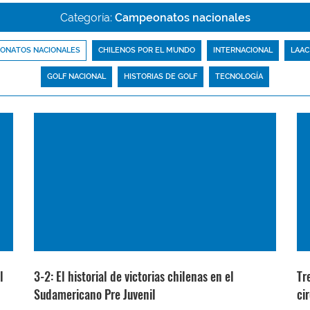
Categoría:
Campeonatos nacionales
ONATOS NACIONALES
CHILENOS POR EL MUNDO
INTERNACIONAL
LAAC
GOLF NACIONAL
HISTORIAS DE GOLF
TECNOLOGÍA
l
3-2: El historial de victorias chilenas en el
Tr
Sudamericano Pre Juvenil
cir