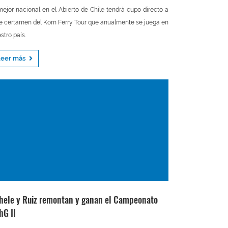
mejor nacional en el Abierto de Chile tendrá cupo directo a
e certamen del Korn Ferry Tour que anualmente se juega en
stro país.
Leer más
hele y Ruiz remontan y ganan el Campeonato
hG II