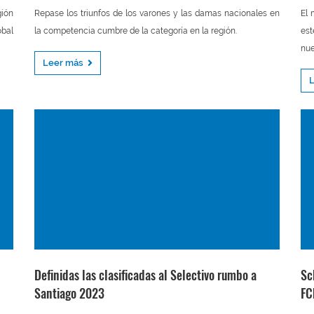
gión
Repase los triunfos de los varones y las damas nacionales en
El 
óbal
la competencia cumbre de la categoría en la región.
est
nue
Leer más
Definidas las clasificadas al Selectivo rumbo a
Sc
Santiago 2023
FC