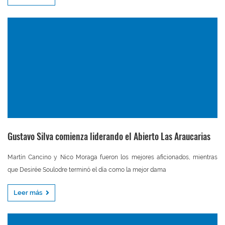
Gustavo Silva comienza liderando el Abierto Las Araucarias
Martín Cancino y Nico Moraga fueron los mejores aficionados, mientras
que Desirée Soulodre terminó el día como la mejor dama
Leer más