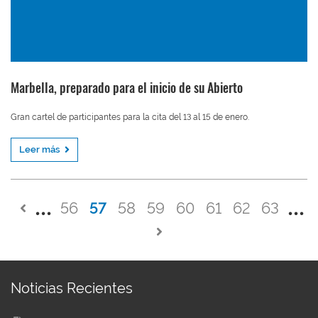
Marbella, preparado para el inicio de su Abierto
Gran cartel de participantes para la cita del 13 al 15 de enero.
Leer más
56
57
58
59
60
61
62
63
Noticias Recientes