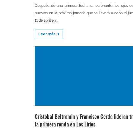
Después de una primera fecha emocionante, los ojos e
puestos en la próxima jornada que se llevará a cabo el ju
11 de abril en...
Leer más
Cristóbal Beltramin y Francisco Cerda lideran t
la primera ronda en Los Lirios