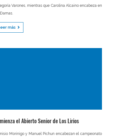
egoría Varones, mientras que Carolina Alcaino encabeza en
 Damas.
Leer más
mienza el Abierto Senior de Los Lirios
nisio Morinigo y Manuel Pichun encabezan el campeonato