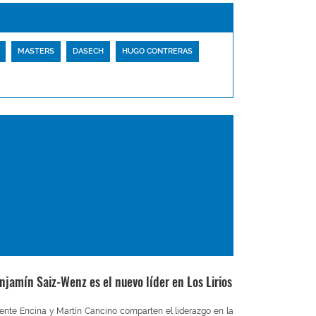
MASTERS
DASECH
HUGO CONTRERAS
njamín Saiz-Wenz es el nuevo líder en Los Lirios
ente Encina y Martín Cancino comparten el liderazgo en la