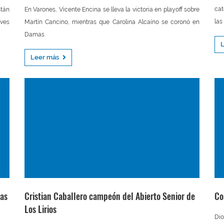
cat
stán
En Varones, Vicente Encina se lleva la victoria en playoff sobre
las
eves
Martín Cancino, mientras que Carolina Alcaíno se coronó en
Damas
Leer más
ras
Cristian Caballero campeón del Abierto Senior de
Co
Los Lirios
Dio