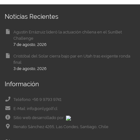
Noticias Recientes
Agustín Errázruiz lideró la actuación chilena en el SunBet
Challenge
7 de agosto, 2026
Cristóbal del Solar cierra bajo par en Utah tras exigente ronda
final
3 de agosto, 2026
Información
Teléfono: +56 9 9793 9741
E-Mail: info@onlygolf.cl
Sitio web desarrollado por
Renato Sánchez 4265, Las Condes, Santiago, Chile