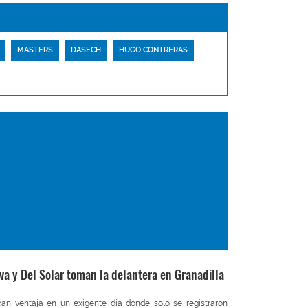
MASTERS
DASECH
HUGO CONTRERAS
lva y Del Solar toman la delantera en Granadilla
an ventaja en un exigente día donde solo se registraron