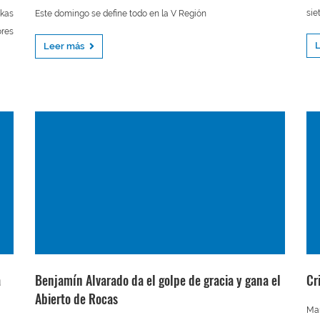
sie
kas
Este domingo se define todo en la V Región
res
Leer más
a
Benjamín Alvarado da el golpe de gracia y gana el
Cr
Abierto de Rocas
Mar