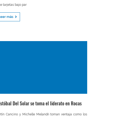
te tarjetas bajo par
Leer más
istóbal Del Solar se toma el liderato en Rocas
tín Cancino y Michelle Melandri toman ventaja como los