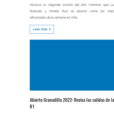
Alcanza su segunda victoria del año, mientras que Lu
Roessler y Amelia Ruiz se alzaron como los mejo
aficionados de la semana en Viña
Leer más
Abierto Granadilla 2022: Revisa las salidas de l
R1