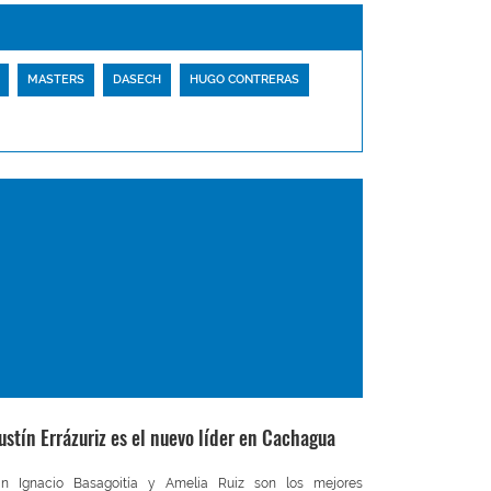
MASTERS
DASECH
HUGO CONTRERAS
ustín Errázuriz es el nuevo líder en Cachagua
an Ignacio Basagoitía y Amelia Ruiz son los mejores