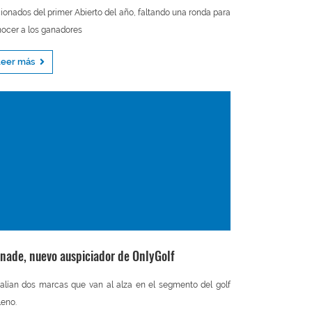
cionados del primer Abierto del año, faltando una ronda para
ocer a los ganadores
Leer más
onade, nuevo auspiciador de OnlyGolf
alían dos marcas que van al alza en el segmento del golf
leno.