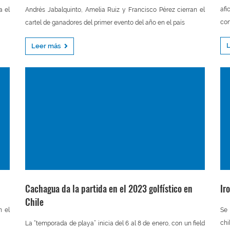
afi
a el
Andrés Jabalquinto, Amelia Ruiz y Francisco Pérez cierran el
con
cartel de ganadores del primer evento del año en el país
Leer más
Cachagua da la partida en el 2023 golfístico en
Ir
Chile
n el
Se 
chi
La “temporada de playa” inicia del 6 al 8 de enero, con un field