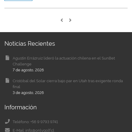
Noticias Recientes
Agustín Errázruiz lideró la actuación chilena en el SunBet
Challenge
7 de agosto, 2026
Cristóbal del Solar cierra bajo par en Utah tras exigente ronda
final
3 de agosto, 2026
Información
Teléfono: +56 9 9793 9741
E-Mail: info@onlygolf.cl