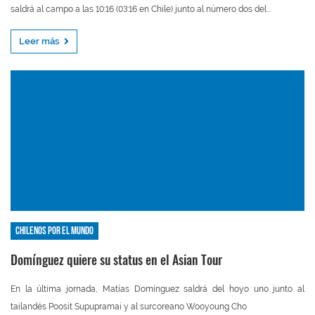
saldrá al campo a las 10:16 (03:16 en Chile) junto al número dos del...
Leer más
Chilenos por el mundo
Domínguez quiere su status en el Asian Tour
En la última jornada, Matías Domínguez saldrá del hoyo uno junto al
tailandés Poosit Supupramai y al surcoreano Wooyoung Cho