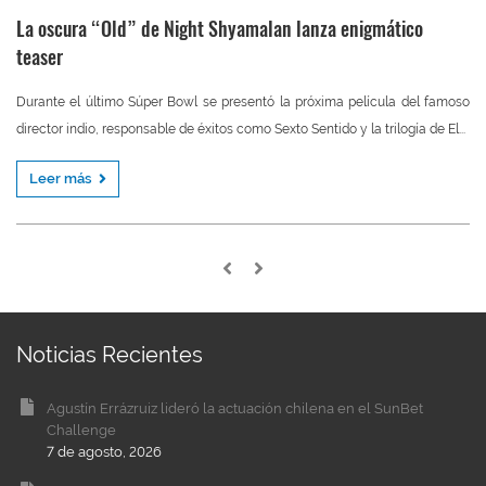
La oscura “Old” de Night Shyamalan lanza enigmático
teaser
Durante el último Súper Bowl se presentó la próxima película del famoso
director indio, responsable de éxitos como Sexto Sentido y la trilogía de El...
Leer más
Noticias Recientes
Agustín Errázruiz lideró la actuación chilena en el SunBet
Challenge
7 de agosto, 2026