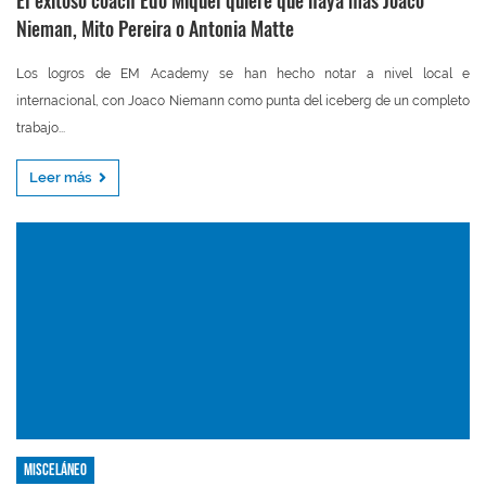
El exitoso coach Edo Miquel quiere que haya más Joaco
Nieman, Mito Pereira o Antonia Matte
Los logros de EM Academy se han hecho notar a nivel local e
internacional, con Joaco Niemann como punta del iceberg de un completo
trabajo...
Leer más
Misceláneo