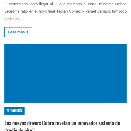
El venezolano logró llegar al -1 que marcaba el corte, mientras Nelson
Ledesma falló en el hoyo final. Fabián Gómez y Rafael Campos tampoco
pudieron...
Leer más
Tecnología
Los nuevos drivers Cobra revelan un innovador sistema de
“radio de giro”