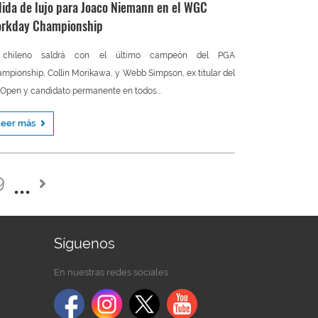
lida de lujo para Joaco Niemann en el WGC
rkday Championship
 chileno saldrá con el último campeón del PGA
mpionship, Collin Morikawa, y Webb Simpson, ex titular del
Open y candidato permanente en todos...
Leer más
9
Síguenos
En nuestras redes sociales