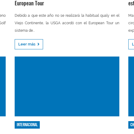
European Tour
es
leno
Debido a que este año no se realizará la habitual qualy en el
Mañ
Golf
Viejo Continente, la USGA acordó con el European Tour un
ci
sistema de...
exp
Leer más
Internacional
Ch