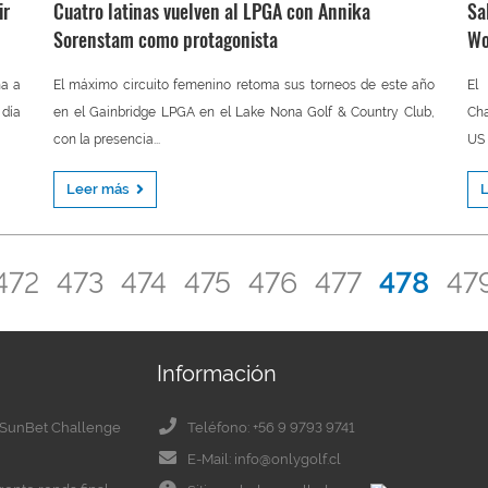
ir
Cuatro latinas vuelven al LPGA con Annika
Sa
Sorenstam como protagonista
Wo
na a
El máximo circuito femenino retoma sus torneos de este año
El
 día
en el Gainbridge LPGA en el Lake Nona Golf & Country Club,
Cha
con la presencia...
US 
Leer más
472
473
474
475
476
477
478
47
Información
el SunBet Challenge
Teléfono: +56 9 9793 9741
E-Mail: info@onlygolf.cl