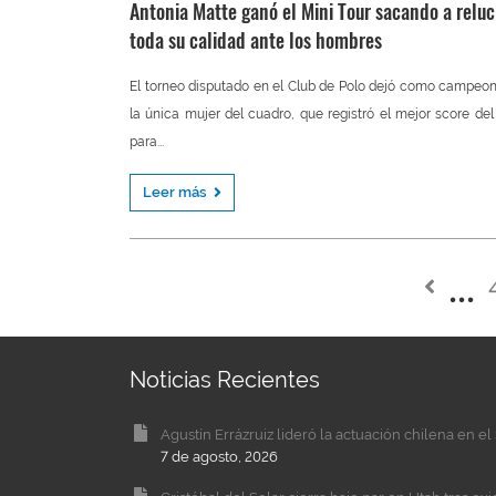
Antonia Matte ganó el Mini Tour sacando a reluc
toda su calidad ante los hombres
El torneo disputado en el Club de Polo dejó como campeo
la única mujer del cuadro, que registró el mejor score del
para...
Leer más
Noticias Recientes
Agustín Errázruiz lideró la actuación chilena en 
7 de agosto, 2026