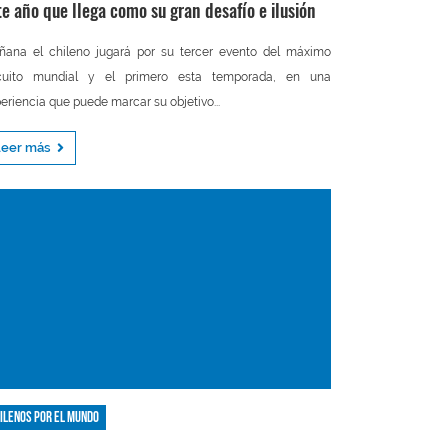
te año que llega como su gran desafío e ilusión
ana el chileno jugará por su tercer evento del máximo
rcuito mundial y el primero esta temporada, en una
eriencia que puede marcar su objetivo...
Leer más
ilenos por el mundo