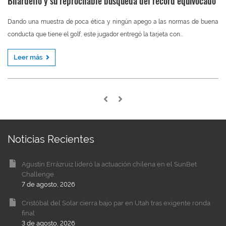
Bilardello y su reprochable búsqueda del récord equivocado
Dando una muestra de poca ética y ningún apego a las normas de buena
conducta que tiene el golf, este jugador entregó la tarjeta con...
Leer más
Noticias Recientes
Agustín Errázruiz lideró la actuación chilena en el SunBet
Challenge
7 de agosto, 2026
Cristóbal del Solar cierra bajo par en Utah tras exigente ronda
final
3 de agosto, 2026