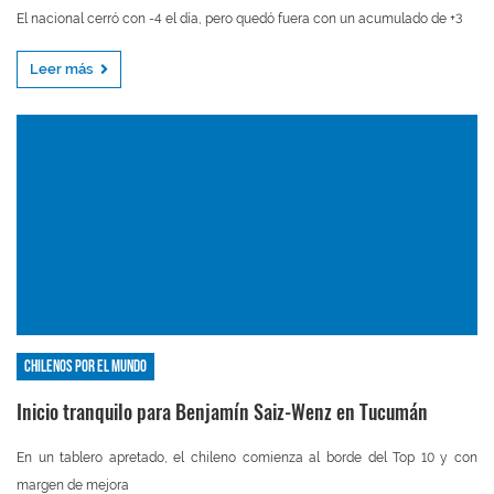
El nacional cerró con -4 el día, pero quedó fuera con un acumulado de +3
Leer más
Chilenos por el mundo
Inicio tranquilo para Benjamín Saiz-Wenz en Tucumán
En un tablero apretado, el chileno comienza al borde del Top 10 y con
margen de mejora