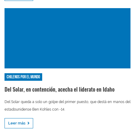
Chilenos por el mundo
Del Solar, en contención, acecha el liderato en Idaho
Del Solar queda a solo un golpe del primer puesto, que destá en manos del
estadounidense Ben Kohles con -14.
Leer más