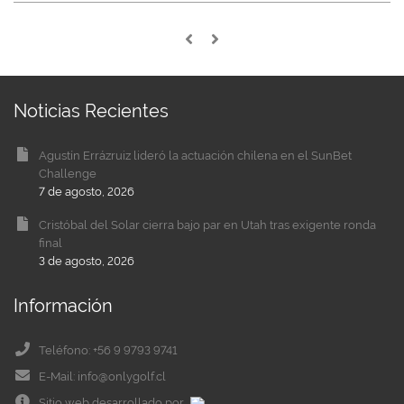
Noticias Recientes
Agustín Errázruiz lideró la actuación chilena en el SunBet
Challenge
7 de agosto, 2026
Cristóbal del Solar cierra bajo par en Utah tras exigente ronda
final
3 de agosto, 2026
Información
Teléfono: +56 9 9793 9741
E-Mail: info@onlygolf.cl
Sitio web desarrollado por