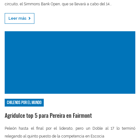
circuito, el Simmons Bank Open, que se llevará a cabo del 14...
Leer más
Chilenos por el mundo
Agridulce top 5 para Pereira en Fairmont
Peleón hasta el final por el liderato, pero un Doble al 17 lo terminó
relegando al quinto puesto de la competencia en Escocia