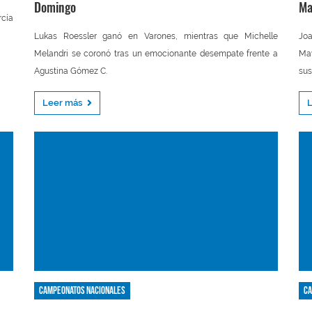
Domingo
Ma
rcía
Lukas Roessler ganó en Varones, mientras que Michelle
Jo
Melandri se coronó tras un emocionante desempate frente a
May
Agustina Gómez C.
sus
Leer más
Campeonatos nacionales
Ca