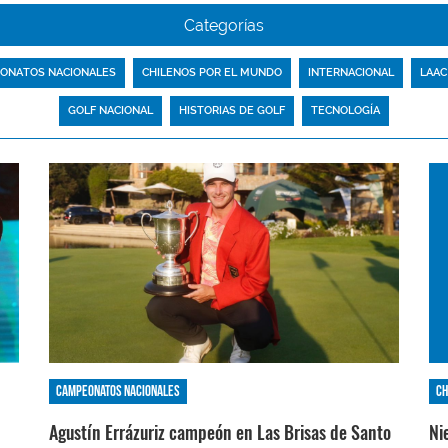
Categorías
ONATOS NACIONALES
CHILENOS POR EL MUNDO
INTERNACIONAL
LAAC
GOLF NACIONAL
HISTORIAS DE GOLF
TECNOLOGÍA
Campeonatos nacionales
Ch
Agustín Errázuriz campeón en Las Brisas de Santo
Ni