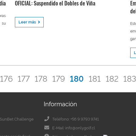
dia
OFICIAL: Suspendido el Dobles de Viña
Em
de
ras
Leer más
 su
Es
emo
gan
176
177
178
179
180
181
182
183
Información
el SunBet Challenge
Teléfono: +56 9 9793 9741
E-Mail: info@onlygolf.cl