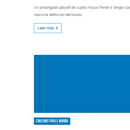
Un prolongado playoff de cuatro hoyos frente a Sergio Ga
marcó la definición del torneo
Leer más
Chilenos por el mundo