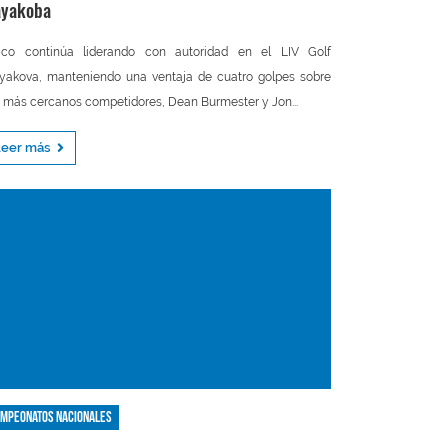
yakoba
aco continúa liderando con autoridad en el LIV Golf
akova, manteniendo una ventaja de cuatro golpes sobre
 más cercanos competidores, Dean Burmester y Jon...
Leer más
mpeonatos nacionales