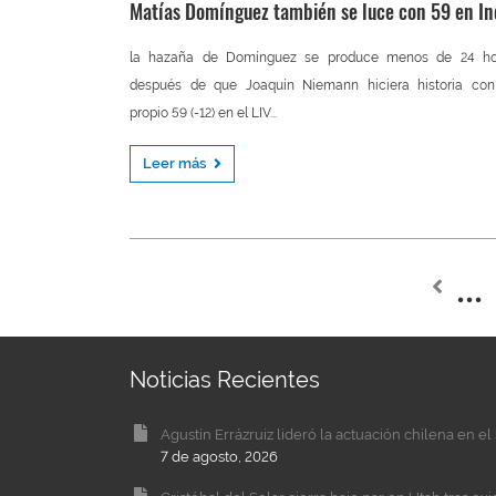
Matías Domínguez también se luce con 59 en In
la hazaña de Domínguez se produce menos de 24 ho
después de que Joaquín Niemann hiciera historia con
propio 59 (-12) en el LIV...
Leer más
Noticias Recientes
Agustín Errázruiz lideró la actuación chilena en 
7 de agosto, 2026