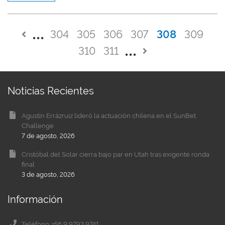
304
305
306
307
308
309
310
311
Noticias Recientes
Agustín Errázruiz lideró la actuación chilena en el SunBet
Challenge
7 de agosto, 2026
Cristóbal del Solar cierra bajo par en Utah tras exigente ronda
final
3 de agosto, 2026
Información
Teléfono: +56 9 9793 9741