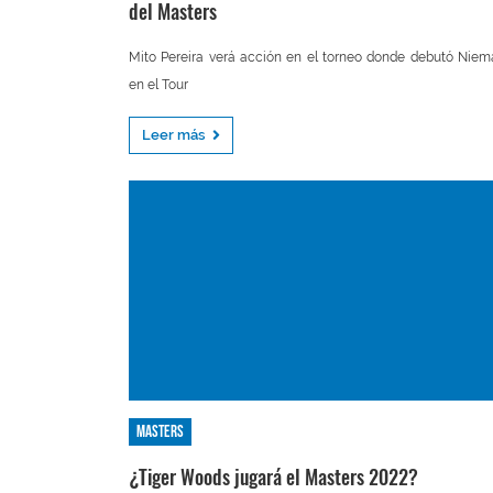
del Masters
Mito Pereira verá acción en el torneo donde debutó Nie
en el Tour
Leer más
Masters
¿Tiger Woods jugará el Masters 2022?