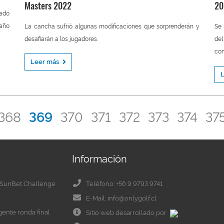
Masters 2022
20
ado
 año
La cancha sufrió algunas modificaciones que sorprenderán y
Se 
desafiarán a los jugadores.
de
com
Leer más
368
369
370
371
372
373
374
37
Información
el SunBet Challenge
Teléfono: +56 9 9793 9741
E-Mail: info@onlygolf.cl
igente ronda final
Sitio web desarrollado por