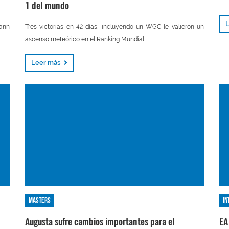
1 del mundo
mann
Tres victorias en 42 días, incluyendo un WGC le valieron un
ascenso meteórico en el Ranking Mundial
Leer más
Masters
In
Augusta sufre cambios importantes para el
EA