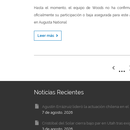
Hasta el momento, el equipo de Woods no ha confirm
oficialmente su participación o baja asegurada para este
en Augusta National
Leer más
Noticias Recientes
Agustín Errázruiz lideró la actuación chilena en 
7 de agosto, 2026
Cristóbal del Solar cierra bajo par en Utah tras ex
3 de agosto, 2026