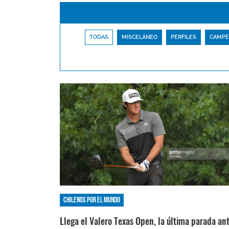
TODAS
MISCELÁNEO
PERFILES
CAMPE
Chilenos por el mundo
Llega el Valero Texas Open, la última parada an