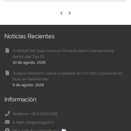
Noticias Recientes
Cristóbal Del Solar cierra el Pinnacle Bank Championship
dentro del Top 20
10 de agosto, 2026
Joaquín Niemann vuelve a celebrar en LIV Golf y conquista el
título en Bedminster
9 de agosto, 2026
Información
Teléfono: +56 9 9793 9741
E-Mail: info@onlygolf.cl
Sitio web desarrollado por