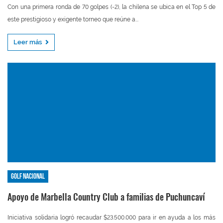
Con una primera ronda de 70 golpes (-2), la chilena se ubica en el Top 5 de
este prestigioso y exigente torneo que reúne a...
Leer más
Golf nacional
Apoyo de Marbella Country Club a familias de Puchuncaví
Iniciativa solidaria logró recaudar $23.500.000 para ir en ayuda a los más