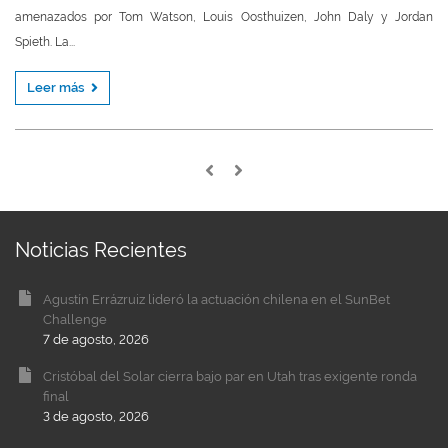
amenazados por Tom Watson, Louis Oosthuizen, John Daly y Jordan
Spieth. La...
Leer más
Noticias Recientes
Agustín Errázruiz lideró la actuación chilena en el SunBet
Challenge
7 de agosto, 2026
Cristóbal del Solar cierra bajo par en Utah tras exigente ronda
final
3 de agosto, 2026