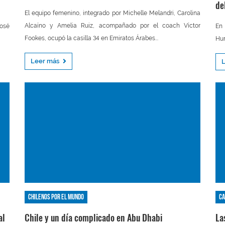
de
El equipo femenino, integrado por Michelle Melandri, Carolina
Alcaíno y Amelia Ruiz, acompañado por el coach Víctor
José
En 
Fookes, ocupó la casilla 34 en Emiratos Árabes...
Hur
Leer más
Chilenos por el mundo
Ca
al
Chile y un día complicado en Abu Dhabi
La