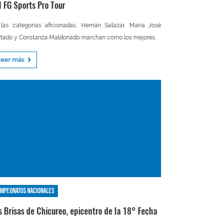
l FG Sports Pro Tour
las categorías aficionadas, Hernán Salazar, María José
tado y Constanza Maldonado marchan como los mejores.
Leer más
mpeonatos nacionales
s Brisas de Chicureo, epicentro de la 18° Fecha