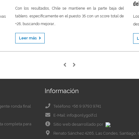
de
Con los resultados, Chile se mantiene en la parte baja del
tablero, específicamente en el puesto 35 con un score total de
vas
Lo
+26, buscando mejorar...
des
Leer más
Información
igente ronda final
Teléfono: +56 9 9793 9741
E-Mail: info@onlygolf.cl
eta completa para
Sitio web desarrollado por
Renato Sánchez 4265, Las Condes, Santiago, 