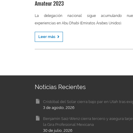
Amateur 2023
La delegación nacional sigue acumulando nue
experiencias en Abu Dhabi (Emiratos Árabes Unidos).
Leer más
Noticias Recientes
Cristóbal del Solar cierra bajo par en Utah tras ex
3 de agosto, 2026
Benjamín Saiz-Wenz cierra tercero y asegura tarj
la Gira Profesional Mexicana
30 de julio, 2026