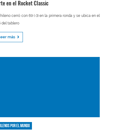
rte en el Rocket Classic
chileno cerró con 69 (-3) en la primera ronda y se ubica en el
 del tablero
Leer más
ilenos por el mundo