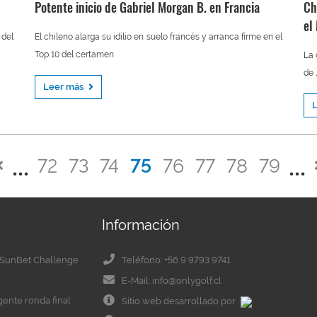
Potente inicio de Gabriel Morgan B. en Francia
Ch
el
 del
El chileno alarga su idilio en suelo francés y arranca firme en el
Top 10 del certamen
La 
de
Leer más
72
73
74
75
76
77
78
79
Información
el SunBet Challenge
Teléfono: +56 9 9793 9741
E-Mail: info@onlygolf.cl
igente ronda final
Sitio web desarrollado por