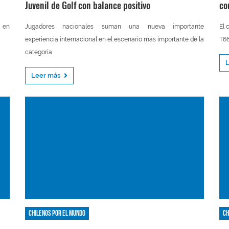
Juvenil de Golf con balance positivo
co
a en
Jugadores nacionales suman una nueva importante
El 
experiencia internacional en el escenario más importante de la
T66
categoría
Leer más
Chilenos por el mundo
Ch