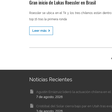
Gran inicio de Lukas Roessler en Brasil
Roessler se ubica en el T4 y los tres chilenos están dentro
top 15 tras la primera ronda
Leer más
Noticias Recientes
Agustín Errázruiz lideró la actuación chilena en 
7 de agosto, 2026
Cristóbal del Solar cierra bajo par en Utah tras ex
3 de agosto, 2026