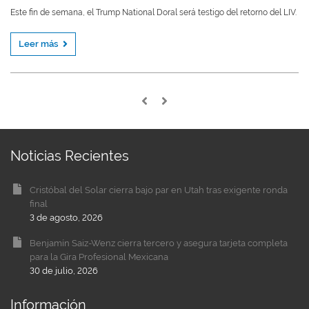
Este fin de semana, el Trump National Doral será testigo del retorno del LIV.
Leer más
Noticias Recientes
Cristóbal del Solar cierra bajo par en Utah tras exigente ronda
final
3 de agosto, 2026
Benjamín Saiz-Wenz cierra tercero y asegura tarjeta completa
para la Gira Profesional Mexicana
30 de julio, 2026
Información