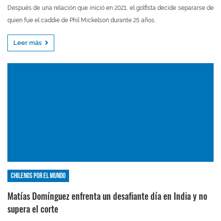
Después de una relación que inició en 2021, el golfista decide separarse de
quien fue el caddie de Phil Mickelson durante 25 años.
Leer más
Chilenos por el mundo
Matías Domínguez enfrenta un desafiante día en India y no
supera el corte