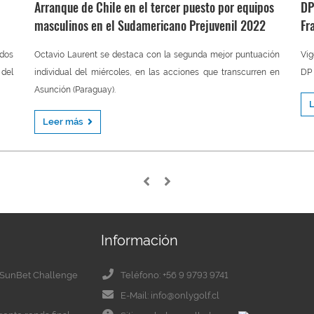
Arranque de Chile en el tercer puesto por equipos
DP
masculinos en el Sudamericano Prejuvenil 2022
Fr
ados
Octavio Laurent se destaca con la segunda mejor puntuación
Vig
 del
individual del miércoles, en las acciones que transcurren en
DP 
Asunción (Paraguay).
Leer más
Información
el SunBet Challenge
Teléfono: +56 9 9793 9741
E-Mail: info@onlygolf.cl