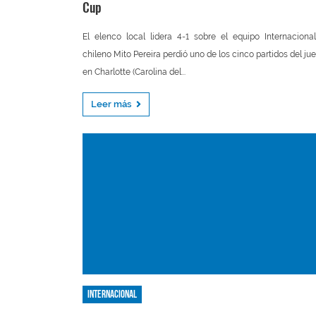
Cup
El elenco local lidera 4-1 sobre el equipo Internacional
chileno Mito Pereira perdió uno de los cinco partidos del ju
en Charlotte (Carolina del...
Leer más
Internacional