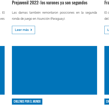
Prejuvenil 2022: los varones ya son segundos
Fr
. El
Las damas también remontaron posiciones en la segunda
El 
eves
ronda de juego en Asunción (Paraguay).
del
Leer más
Chilenos por el mundo
Ch