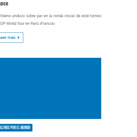
ance
chileno anduvo sobre par en la ronda inicial de este torneo
 DP World Tour en París (Francia).
Leer más
ilenos por el mundo