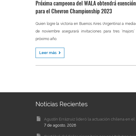
Próxima campeona del WALA obtendrá exención
para el Chevron Championship 2023
Quien logre la victoria en Buenos Aires (Argentina) a medi
de noviembre asegurará invitaciones para tres ‘majors’
próximo año.
Leer más
Noticias Recientes
Agustín Errázruiz lideró la actuación chilena en 
7 de agosto, 2026