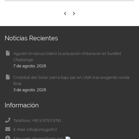
Noticias Recientes
Agustín Errázruiz lideró la actuación chilena en el SunBet
Challenge
7 de agosto, 2026
Cristóbal del Solar cierra bajo par en Utah tras exigente ronda
final
3 de agosto, 2026
Información
Teléfono: +56 9 9793 9741
E-Mail: info@onlygolf.cl
Sitio web desarrollado por