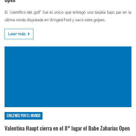
El “científico del golf” fue el único que entregó una tarjeta bajo par en la
última ronda disputada en Winged Foot y sacó siete golpes...
Leer más
Chilenos por el mundo
Valentina Haupt cierra en el 8° lugar el Babe Zaharias Open