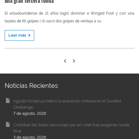
una gran tercera ronda
El estadounidense de 21 años logró dominar a Winged Foot y con una
tarjeta de 65 golpes (-5) sacó dos golpes de ventaja a su...
Leer más
Noticias Recientes
Agustín Errázruiz lideró la actuación chilena en el SunBet
Challenge
7 de agosto, 2026
Cristóbal del Solar cierra bajo par en Utah tras exigente ronda
final
3 de agosto, 2026