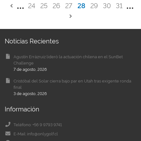
24
25
26
27
28
29
30
31
Noticias Recientes
Agustín Errázruiz lideró la actuación chilena en el SunBet
Challenge
7 de agosto, 2026
Cristóbal del Solar cierra bajo par en Utah tras exigente ronda
final
3 de agosto, 2026
Información
Teléfono: +56 9 9793 9741
E-Mail: info@onlygolf.cl