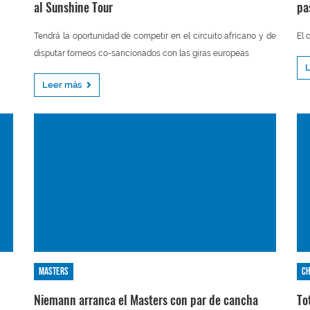
al Sunshine Tour
pa
Tendrá la oportunidad de competir en el circuito africano y de
El 
disputar torneos co-sancionados con las giras europeas
Leer más
Masters
Ch
Niemann arranca el Masters con par de cancha
To