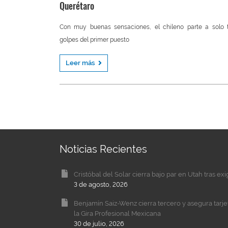
Querétaro
Con muy buenas sensaciones, el chileno parte a solo 
golpes del primer puesto
Leer más
Noticias Recientes
Cristóbal del Solar cierra bajo par en Utah tras ex
3 de agosto, 2026
Benjamín Saiz-Wenz cierra tercero y asegura tarj
la Gira Profesional Mexicana
30 de julio, 2026