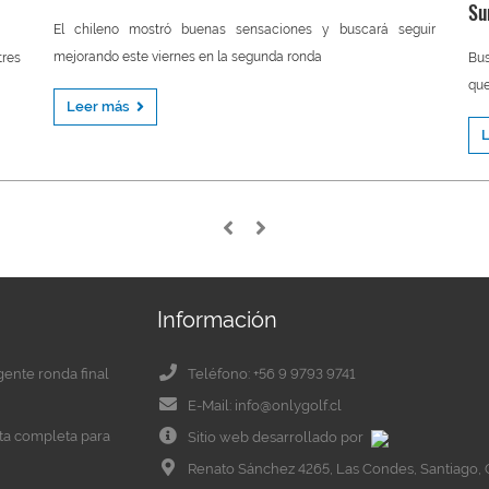
Su
El chileno mostró buenas sensaciones y buscará seguir
mejorando este viernes en la segunda ronda
tres
Bus
que
Leer más
Información
igente ronda final
Teléfono: +56 9 9793 9741
E-Mail: info@onlygolf.cl
eta completa para
Sitio web desarrollado por
Renato Sánchez 4265, Las Condes, Santiago, 