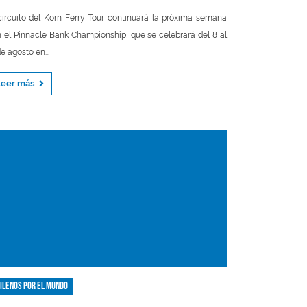
circuito del Korn Ferry Tour continuará la próxima semana
 el Pinnacle Bank Championship, que se celebrará del 8 al
de agosto en...
Leer más
ilenos por el mundo