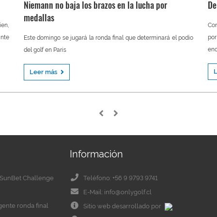
Niemann no baja los brazos en la lucha por
De
medallas
ien,
Con
ante
po
Este domingo se jugará la ronda final que determinará el podio
enc
del golf en Paris
Leer más
Información
el SunBet Challenge
Teléfono: +56 9 9793 9741
E-Mail: info@onlygolf.cl
igente ronda final
Sitio web desarrollado por