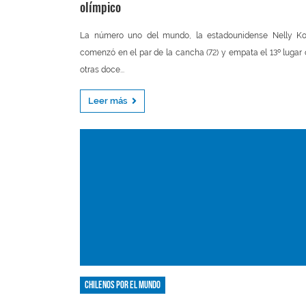
olímpico
La número uno del mundo, la estadounidense Nelly Ko
comenzó en el par de la cancha (72) y empata el 13º lugar
otras doce...
Leer más
Chilenos por el mundo