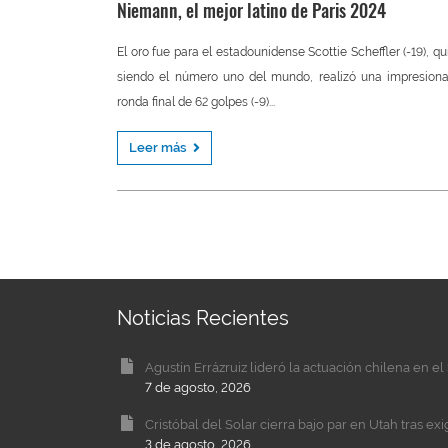
Niemann, el mejor latino de Paris 2024
El oro fue para el estadounidense Scottie Scheffler (-19), qu
siendo el número uno del mundo, realizó una impresion
ronda final de 62 golpes (-9)...
Leer más
Noticias Recientes
Agustín Errázruiz lideró la actuación chilena en 
7 de agosto, 2026
Cristóbal del Solar cierra bajo par en Utah tras ex
3 de agosto, 2026