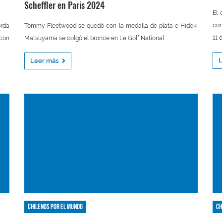
Scheffler en Paris 2024
El 
con
rda
Tommy Fleetwood se quedó con la medalla de plata e Hideki
11 
 con
Matsuyama se colgó el bronce en Le Golf National
Leer más
Chilenos por el mundo
Ch