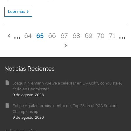
Leer más
64
65
66
67
68
69
70
71
Noticias Recientes
Joaquín Niemann vuelve a celebrar en LIV Golf y conquista el
título en Bedminster
9 de agosto, 2026
Felipe Aguilar termina dentro del Top 25 en el PGA Seniors
Championship
9 de agosto, 2026