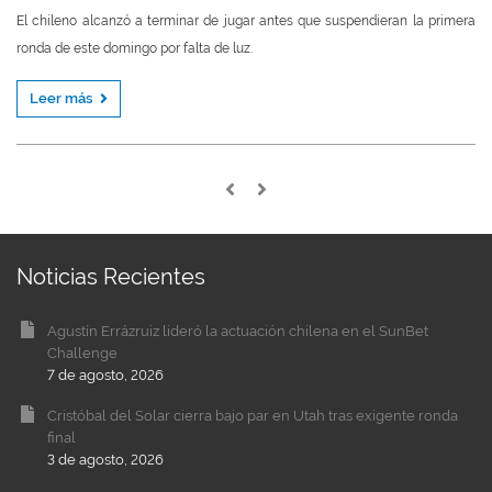
El chileno alcanzó a terminar de jugar antes que suspendieran la primera
ronda de este domingo por falta de luz.
Leer más
Noticias Recientes
Agustín Errázruiz lideró la actuación chilena en el SunBet
Challenge
7 de agosto, 2026
Cristóbal del Solar cierra bajo par en Utah tras exigente ronda
final
3 de agosto, 2026