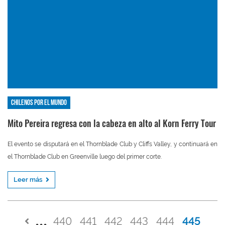
Chilenos por el mundo
Mito Pereira regresa con la cabeza en alto al Korn Ferry Tour
El evento se disputará en el Thornblade Club y Cliffs Valley, y continuará en
el Thornblade Club en Greenville luego del primer corte.
Leer más
440
441
442
443
444
445