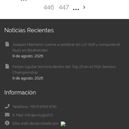
446
447
Noticias Recientes
Joaquín Niemann vuelve a celebrar en LIV Golf y conquista el
título en Bedminster
9 de agosto, 2026
Felipe Aguilar termina dentro del Top 25 en el PGA Seniors
Championship
9 de agosto, 2026
Información
Teléfono: +56 9 9793 9741
E-Mail: info@onlygolf.cl
Sitio web desarrollado por