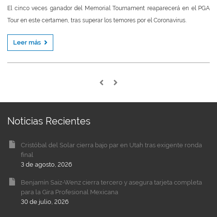
El cinco veces ganador del Memorial Tournament reaparecerá en el PGA
Tour en este certamen, tras superar los temores por el Coronavirus.
Leer más
Noticias Recientes
Cristóbal del Solar cierra bajo par en Utah tras exigente ronda
final
3 de agosto, 2026
Benjamín Saiz-Wenz cierra tercero y asegura tarjeta completa
para la Gira Profesional Mexicana
30 de julio, 2026