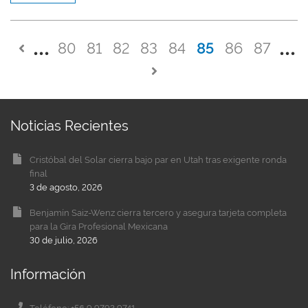
80
81
82
83
84
85
86
87
Noticias Recientes
Cristóbal del Solar cierra bajo par en Utah tras exigente ronda
final
3 de agosto, 2026
Benjamín Saiz-Wenz cierra tercero y asegura tarjeta completa
para la Gira Profesional Mexicana
30 de julio, 2026
Información