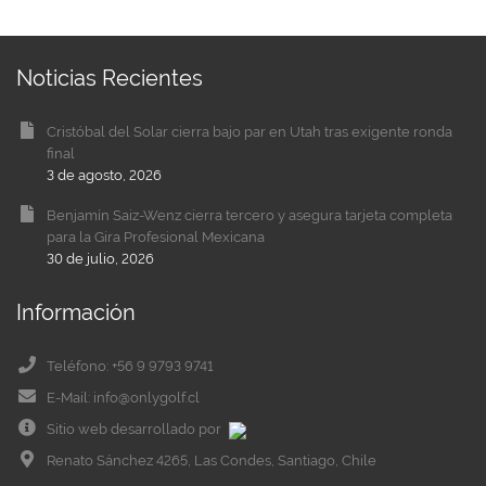
Noticias Recientes
Cristóbal del Solar cierra bajo par en Utah tras exigente ronda
final
3 de agosto, 2026
Benjamín Saiz-Wenz cierra tercero y asegura tarjeta completa
para la Gira Profesional Mexicana
30 de julio, 2026
Información
Teléfono: +56 9 9793 9741
E-Mail: info@onlygolf.cl
Sitio web desarrollado por
Renato Sánchez 4265, Las Condes, Santiago, Chile