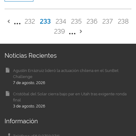
232
233
234
235
236
237
238
239
Noticias Recientes
Agustín Errázruiz lideró la actuación chilena en el SunBet
Challenge
7 de agosto, 2026
Cristóbal del Solar cierra bajo par en Utah tras exigente ronda
final
3 de agosto, 2026
Información