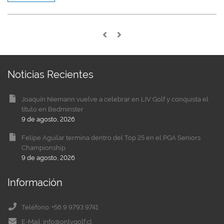
Noticias Recientes
Joaquín Niemann vuelve a celebrar en LIV Golf y conquista el
título en Bedminster
9 de agosto, 2026
Felipe Aguilar termina dentro del Top 25 en el PGA Seniors
Championship
9 de agosto, 2026
Información
Teléfono: +56 9 9793 9741
E-Mail: info@onlygolf.cl