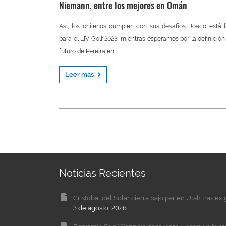
Niemann, entre los mejores en Omán
Así, los chilenos cumplen con sus desafíos. Joaco está l
para el LIV Golf 2023, mientras esperamos por la definición
futuro de Pereira en...
Leer más
Noticias Recientes
Cristóbal del Solar cierra bajo par en Utah tras ex
3 de agosto, 2026