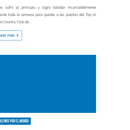
o sufrir al principio y logró batallar incansablemente
ante toda la semana para quedar a las puertas del Top 10
el Country Club de...
Leer más
ilenos por el mundo