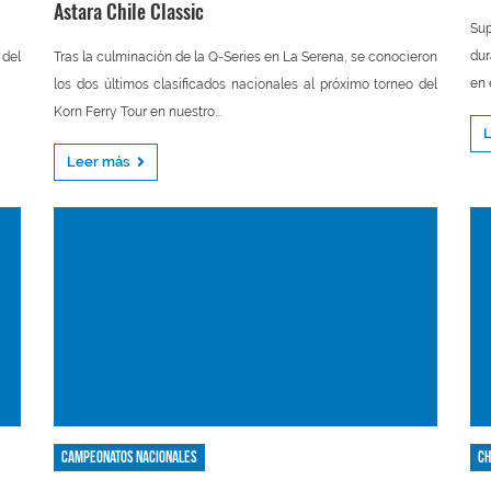
Astara Chile Classic
Sup
dur
 del
Tras la culminación de la Q-Series en La Serena, se conocieron
en 
los dos últimos clasificados nacionales al próximo torneo del
Korn Ferry Tour en nuestro...
Leer más
Campeonatos nacionales
Ch