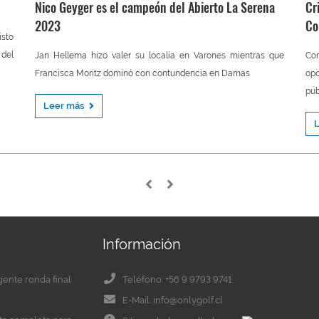
Nico Geyger es el campeón del Abierto La Serena
Cr
2023
Co
isto
 del
Jan Hellema hizo valer su localía en Varones mientras que
Co
Francisca Moritz dominó con contundencia en Damas
opo
pub
Leer más
Información
igente ronda final
Teléfono: +56 9 9793 9741
E-Mail: info@onlygolf.cl