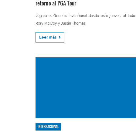
retorno al PGA Tour
Jugará el Genesis Invitational desde este jueves, al lado
Rory McIlroy y Justin Thomas.
Leer más
Internacional