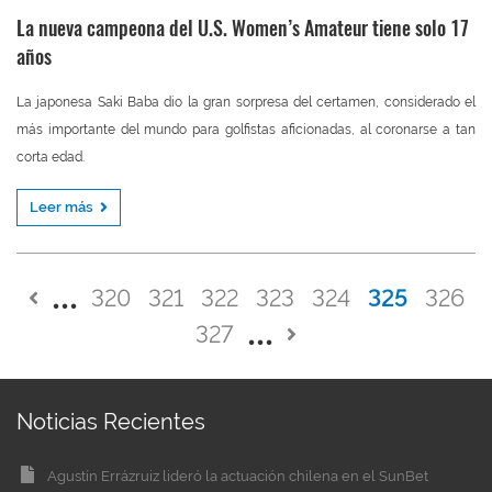
La nueva campeona del U.S. Women’s Amateur tiene solo 17
años
La japonesa Saki Baba dio la gran sorpresa del certamen, considerado el
más importante del mundo para golfistas aficionadas, al coronarse a tan
corta edad.
Leer más
320
321
322
323
324
325
326
327
Noticias Recientes
Agustín Errázruiz lideró la actuación chilena en el SunBet