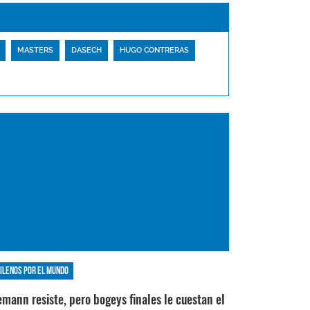
MASTERS
DASECH
HUGO CONTRERAS
ilenos por el mundo
emann resiste, pero bogeys finales le cuestan el