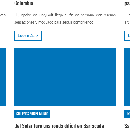
Colombia
pa
oras
El jugador de OnlyGolf llega al fin de semana con buenas
El 
sensaciones y motivado para seguir compitiendo
T71
Leer más
Chilenos por el mundo
In
Del Solar tuvo una ronda difícil en Barracuda
Sa