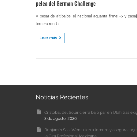
pelea del German Challenge
A pesar de altibajos, el nacional aguanta firme: -5 y pasa
tercera ronda.
Leer más
Noticias Recientes
Cristóbal del Solar cierra bajo par en Utah tras ex
3 de agosto, 2026
Benjamín Saiz-Wenz cierra tercero y asegura tarj
la Gira Profesional Mexicana