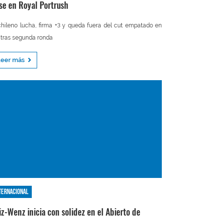
se en Royal Portrush
chileno lucha, firma +3 y queda fuera del cut empatado en
 tras segunda ronda
Leer más
ternacional
iz-Wenz inicia con solidez en el Abierto de