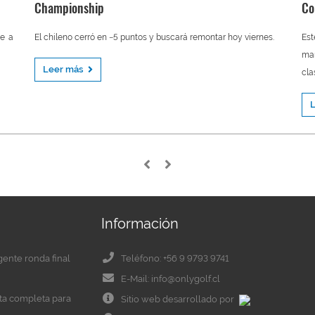
Championship
Co
je a
El chileno cerró en −5 puntos y buscará remontar hoy viernes.
Es
ma
Leer más
cla
Información
igente ronda final
Teléfono: +56 9 9793 9741
E-Mail: info@onlygolf.cl
eta completa para
Sitio web desarrollado por