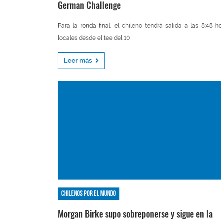
German Challenge
Para la ronda final, el chileno tendrá salida a las 8:48 h
locales desde el tee del 10
Leer más
Chilenos por el mundo
Morgan Birke supo sobreponerse y sigue en la